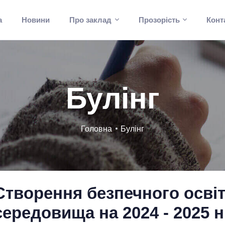
а
Новини
Про заклад
Прозорість
Конт
Булінг
Головна
Булінг
Cтворення безпечного осві
середовища на 2024 - 2025 н