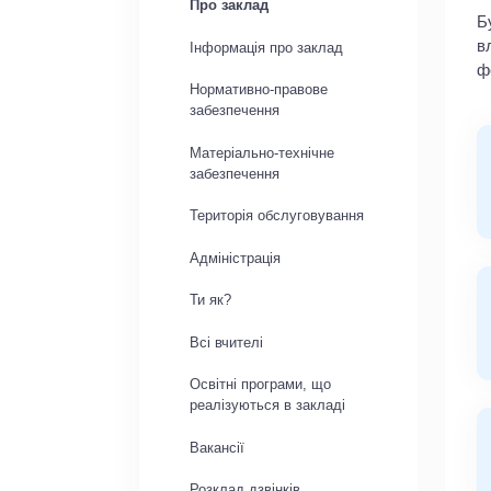
Про заклад
Б
в
Інформація про заклад
ф
Нормативно-правове
забезпечення
Матеріально-технічне
забезпечення
Територія обслуговування
Адміністрація
Ти як?
Всі вчителі
Освітні програми, що
реалізуються в закладі
Вакансії
Розклад дзвінків