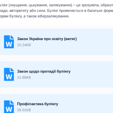
улінг (знущання, цькування, залякування) – це зрозуміла, образ
лади, авторитету або сили. Булінг проявляється в багатьох форм
орми булінгу, а також кіберзалякування.
Закон України про освіту (витяг)
15.24KB
Закон щодо протидії булінгу
21.88KB
Профілактика булінгу
30.01KB