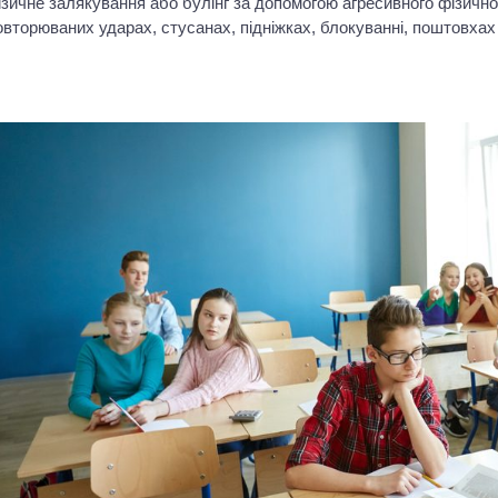
ізичне залякування або булінг за допомогою агресивного фізично
овторюваних ударах, стусанах, підніжках, блокуванні, поштовхах