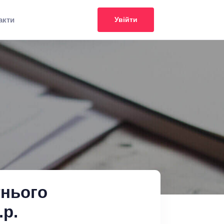
акти
Увійти
тнього
.р.