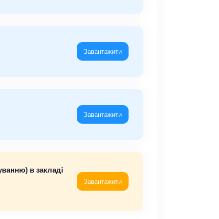
Завантажити
Завантажити
куванню) в закладі
Завантажити