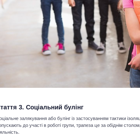
таття 3. Соціальний булінг
оціальне залякування або булінг із застосуванням тактики ізоляц
опускають до участі в роботі групи, трапеза це за обіднім столом
іяльність.