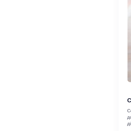
С
С
д
д