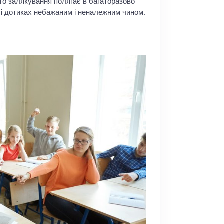
го залякування полягає в багаторазово
 і дотиках небажаним і неналежним чином.