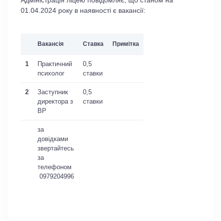
Адміністрація ліцею повідомляє, що станом на
01.04.2024 року в наявності є вакансії:
Вакансія
Ставка
Примітка
1
Практичний
0,5
психолог
ставки
2
Заступник
0,5
директора з
ставки
ВР
за
довідками
звертайтесь
за
телефоном
0979204996