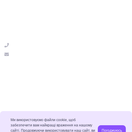
Пн. - Пт.: 8:00 - 17:00
Сб., Нд.: Вихідний
Контакти
м. Київ, вул Бориспільська 30, офіс 201
+38063 025 98 01
eddyplatforms@gmail.com
Політика конфіденційності
Угода з користувачем
Вхід для адміністратора
До старої версії
Ми використовуємо файли cookie, щоб
забезпечити вам найкращі враження на нашому
сайті. Продовжуючи використовувати наш сайт, ви
Погоджуюсь