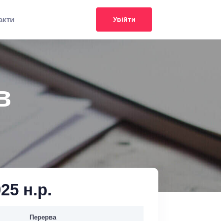
акти
Увійти
в
25 н.р.
Перерва