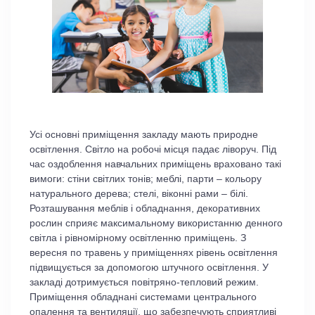
Усі основні приміщення закладу мають природне
освітлення. Світло на робочі місця падає ліворуч. Під
час оздоблення навчальних приміщень враховано такі
вимоги: стіни світлих тонів; меблі, парти – кольору
натурального дерева; стелі, віконні рами – білі.
Розташування меблів і обладнання, декоративних
рослин сприяє максимальному використанню денного
світла і рівномірному освітленню приміщень. З
вересня по травень у приміщеннях рівень освітлення
підвищується за допомогою штучного освітлення. У
закладі дотримується повітряно-тепловий режим.
Приміщення обладнані системами центрального
опалення та вентиляції, що забезпечують сприятливі