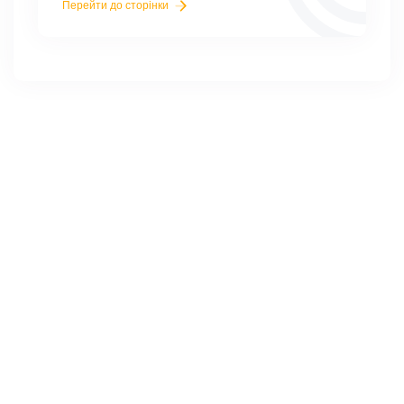
Перейти до сторінки
Меню
Новини
Про заклад
Прозорість
Контакти
Графік роботи
Пн. - Пт.: 8:00 - 17:00
Сб., Нд.: Вихідний
Контакти